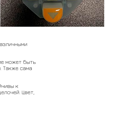
различными
ие может быть
. Также сама
йчивы к
елочей. Цвет,