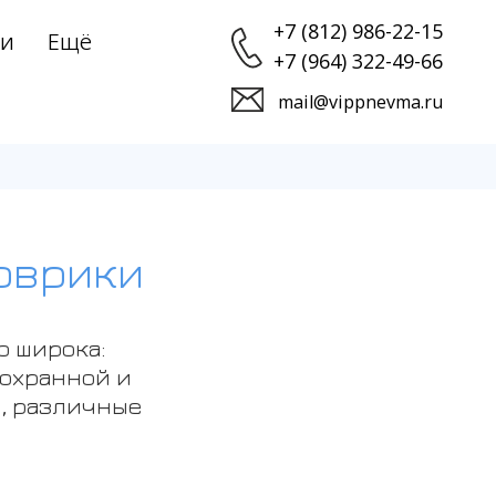
+7 (812) 986-22-15
ии
Ещё
+7 (964) 322-49-66
›
mail@vippnevma.ru
оврики
о широка:
 охранной и
, различные