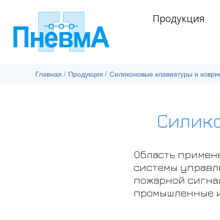
Продукция
Главная
/
Продукция
/
Силиконовые клавиатуры и коври
Силик
Область приме
системы управле
пожарной сигна
промышленные и