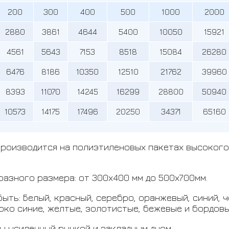
200
300
400
500
1000
2000
2880
3861
4644
5400
10050
15921
4561
5643
7153
8518
15084
26280
6476
8186
10350
12510
21762
39960
8393
11070
14245
16299
28800
50940
10573
14175
17496
20250
34371
65160
производится на полиэтиленовых пакетах высокого 
разного размера: от 300х400 мм до 500х700мм.
ыть: Белый, красный, серебро, оранжевый, синий, ч
ярко синие, желтые, золотистые, бежевые и бордовы
ы усиленный ручкой и закладным дном.