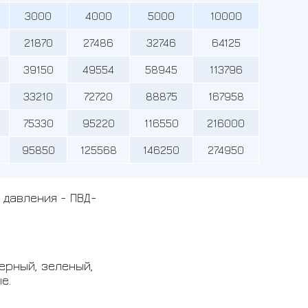
3000
4000
5000
10000
21870
27486
32746
64125
39150
49554
58945
113796
33210
72720
88875
167958
75330
95220
116550
216000
95850
125568
146250
274950
давления - ПВД-
ерный, зеленый,
е.