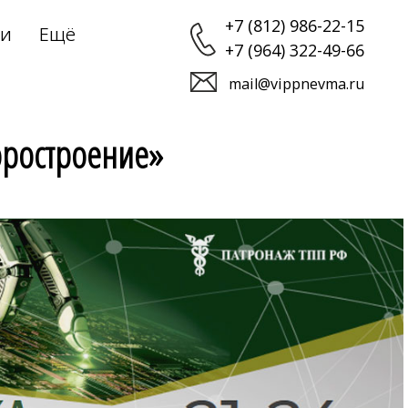
+7 (812) 986-22-15
ии
Ещё
+7 (964) 322-49-66
›
mail@vippnevma.ru
оростроение»