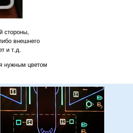
й стороны,
 либо внешнего
т и т.д.
ся нужным цветом