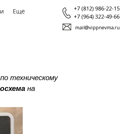
+7 (812) 986-22-15
ии
Ещё
+7 (964) 322-49-66
›
mail@vippnevma.ru
 по техническому
осхема
на